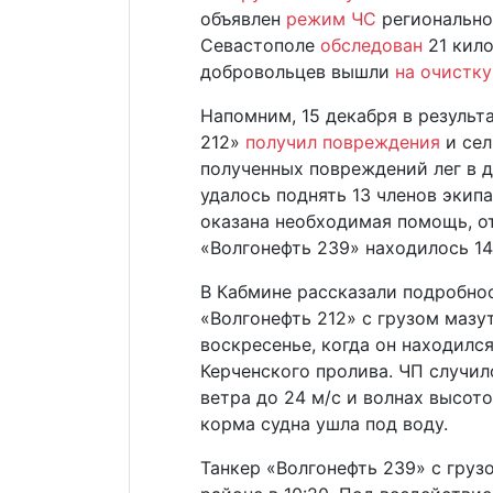
объявлен
режим ЧС
региональног
Севастополе
обследован
21 кило
добровольцев вышли
на очистку
Напомним, 15 декабря в результ
212»
получил повреждения
и сел
полученных повреждений лег в д
удалось поднять 13 членов экип
оказана необходимая помощь, от
«Волгонефть 239» находилось 14
В Кабмине рассказали подробнос
«Волгонефть 212» с грузом мазу
воскресенье, когда он находилс
Керченского пролива. ЧП случи
ветра до 24 м/с и волнах высот
корма судна ушла под воду.
Танкер «Волгонефть 239» с груз