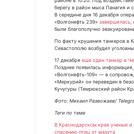
районе в 10:20. Под воздействи
берегу в район мыса Панагия и с
В середине дня 16 декабря опер
«Волгонефть 239»
завершилась
,
были благополучно эвакуированы
По факту крушения танкеров в 
Севастополю возбудил уголовны
17 декабря
еще один танкер в Ч
Позднее появилась информация, 
«Волгонефть-109» — в сопрово
«Меркурий» он переведен в безо
Кучугуры (Темрюкский район Кр
Фото: Михаил Развожаев/ Telegr
Теги по теме
В Краснодарском крае ученые и
спасению птиц от мазута