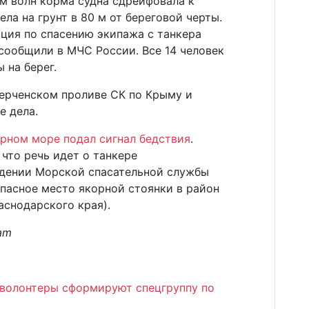
ем волн корма судна сдрейфовала к
ела на грунт в 80 м от береговой черты.
ация по спасению экипажа с танкера
 сообщили в МЧС России. Все 14 человек
 на берег.
Керченском проливе СК по Крыму и
е дела.
ерном море подал сигнал бедствия
.
что речь идет о танкере
ждении Морской спасательной службы
пасное место якорной стоянки в район
аснодарского края).
am
 волонтеры сформируют спецгруппу по