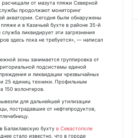
я расчищали от мазута пляжи Северной
 службы продолжают мониторинг
сей акватории. Сегодня были обнаружены
пляже и в Казачьей бухте в районе 35-й
я служба ликвидирует эти загрязнения
ов здесь пока не требуется», — написал
ежной зоны занимается группировка от
рриториальной подсистемы единой
упреждения и ликвидации чрезвычайных
 и 25 единиц техники. Профильным
а 150 волонтеров.
 вывезли для дальнейшей утилизации
тицы, пострадавшие от нефтепродуктов,
тлечебницу.
 в Балаклавскую бухту
в Севастополе
зднее стало известно, что в городе