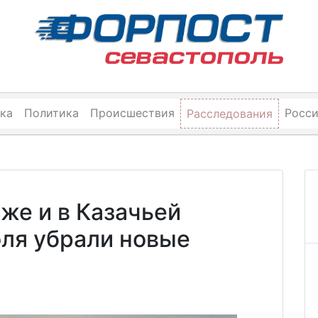
ка
Политика
Происшествия
Росс
Расследования
же и в Казачьей
оля убрали новые