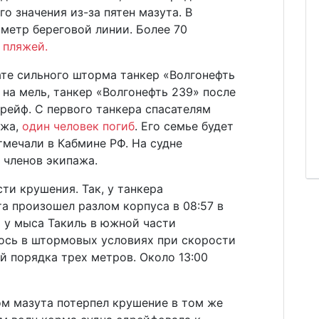
о значения из-за пятен мазута. В
метр береговой линии. Более 70
 пляжей.
ате сильного шторма танкер «Волгонефть
 на мель, танкер «Волгонефть 239» после
рейф. С первого танкера спасателям
ажа,
один человек погиб
. Его семье будет
мечали в Кабмине РФ. На судне
 членов экипажа.
ти крушения. Так, у танкера
та произошел разлом корпуса в 08:57 в
я у мыса Такиль в южной части
лось в штормовых условиях при скорости
ой порядка трех метров. Около 13:00
ом мазута потерпел крушение в том же