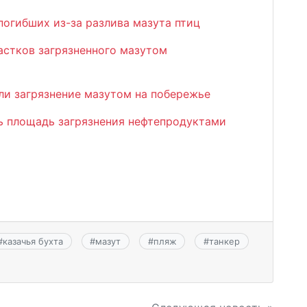
огибших из-за разлива мазута птиц
астков загрязненного мазутом
и загрязнение мазутом на побережье
ь площадь загрязнения нефтепродуктами
#
казачья бухта
#
мазут
#
пляж
#
танкер