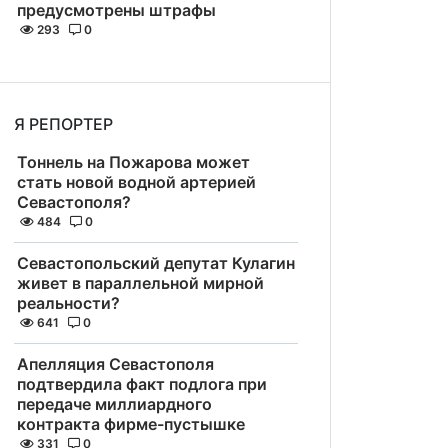
предусмотрены штрафы
293
0
Я РЕПОРТЕР
Тоннель на Пожарова может
стать новой водной артерией
Севастополя?
484
0
Севастопольский депутат Кулагин
живет в параллельной мирной
реальности?
641
0
Апелляция Севастополя
подтвердила факт подлога при
передаче миллиардного
контракта фирме-пустышке
331
0