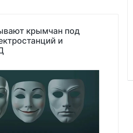
ывают крымчан под
ектростанций и
Д