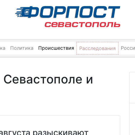
ка
Политика
Происшествия
Росс
Расследования
 Севастополе и
 августа разыскивают