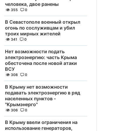
человека, двое ранены
355
0
В Севастополе военный открыл
огонь по сослуживцам и убил
троих мирных жителей
341
0
Нет возможности подать
электроэнергию: часть Крыма
обесточена после новой атаки
ВСУ
308
0
В Крыму нет возможности
подавать электроэнергию в ряд
населенных пунктов -
"Крымэнерго"
306
0
В Крыму ввели ограничения на
использование генераторов,