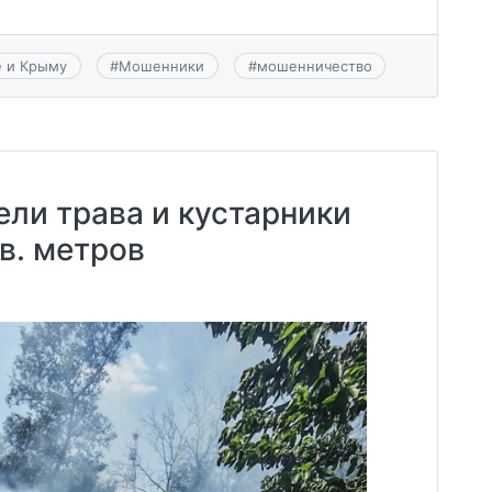
е и Крыму
#
Мошенники
#
мошенничество
ели трава и кустарники
в. метров