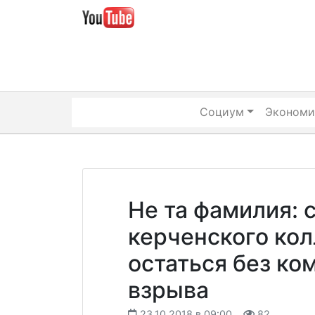
Skip
to
content
Социум
Экономи
Не та фамилия: 
керченского ко
остаться без ко
взрыва
23.10.2018 в 09:00
82