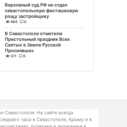
Верховный суд РФ не отдал
севастопольскую фисташковую
рощу застройщику
464
0
В Севастополе отметили
Престольный праздник Всех
Святых в Земле Русской
Просиявших
371
0
л Севастополя. На сайте всегда
следнего часа в Севастополе, Крыму и в
исшествиях, политике и экономике в