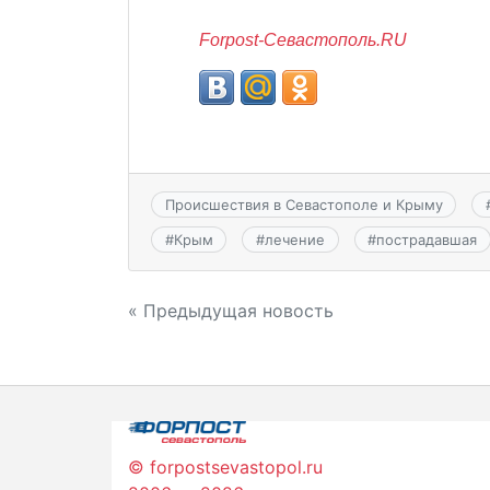
Forpost-Севастополь.RU
Происшествия в Севастополе и Крыму
#
Крым
#
лечение
#
пострадавшая
Навигация
« Предыдущая новость
по
записям
© forpostsevastopol.ru