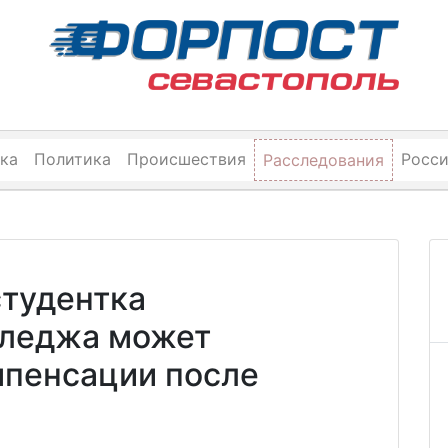
ка
Политика
Происшествия
Росс
Расследования
студентка
лледжа может
мпенсации после