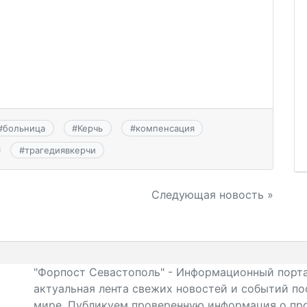
#
больница
#
Керчь
#
компенсация
#
трагедиявкерчи
Следующая новость »
"Форпост Севастополь" - Информационный порта
актуальная лента свежих новостей и событий по
мире. Публикуем проверенную информация о про