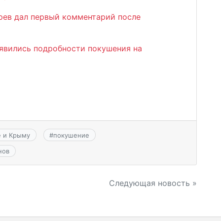
рев дал первый комментарий после
оявились подробности покушения на
е и Крыму
#
покушение
нов
Следующая новость »