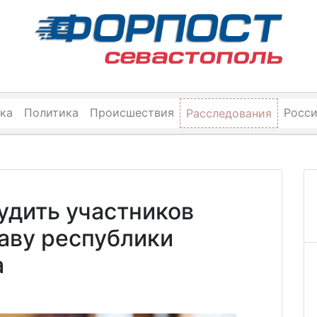
ка
Политика
Происшествия
Росс
Расследования
удить участников
аву республики
а