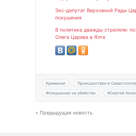
Экс-депутат Верховной Рады Ца
покушения
В политика дважды стреляли: п
Олега Царева в Ялте
Криминал
Происшествия в Севастопол
#
покушение на убийство
#
Сергей Аксе
Навигация
« Предыдущая новость
по