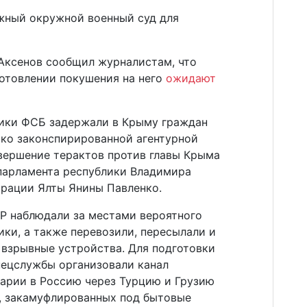
жный окружной военный суд для
Аксенов сообщил журналистам, что
готовлении покушения на него
ожидают
ники ФСБ задержали в Крыму граждан
око законспирированной агентурной
овершение терактов против главы Крыма
 парламента республики Владимира
трации Ялты Янины Павленко.
УР наблюдали за местами вероятного
ки, а также перевозили, пересылали и
 взрывные устройства. Для подготовки
пецслужбы организовали канал
гарии в Россию через Турцию и Грузию
й, закамуфлированных под бытовые