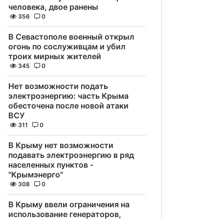
человека, двое ранены
356
0
В Севастополе военный открыл
огонь по сослуживцам и убил
троих мирных жителей
345
0
Нет возможности подать
электроэнергию: часть Крыма
обесточена после новой атаки
ВСУ
311
0
В Крыму нет возможности
подавать электроэнергию в ряд
населенных пунктов -
"Крымэнерго"
308
0
В Крыму ввели ограничения на
использование генераторов,