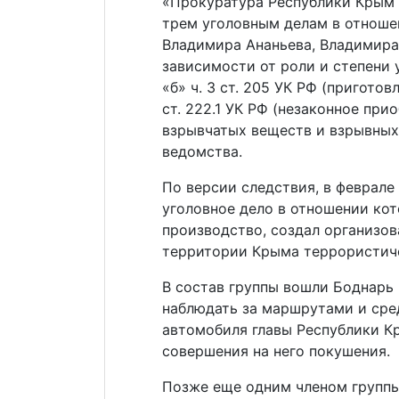
«Прокуратура Республики Крым 
трем уголовным делам в отноше
Владимира Ананьева, Владимира
зависимости от роли и степени уч
«б» ч. 3 ст. 205 УК РФ (приготов
ст. 222.1 УК РФ (незаконное при
взрывчатых веществ и взрывных
ведомства.
По версии следствия, в феврале
уголовное дело в отношении кот
производство, создал организов
территории Крыма террористиче
В состав группы вошли Боднарь
наблюдать за маршрутами и ср
автомобиля главы Республики К
совершения на него покушения.
Позже еще одним членом группы 