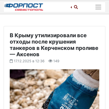
Skip
to
content
В Крыму утилизировали все
отходы после крушения
танкеров в Керченском проливе
— Аксенов
17.12.2025 в 12:36
149