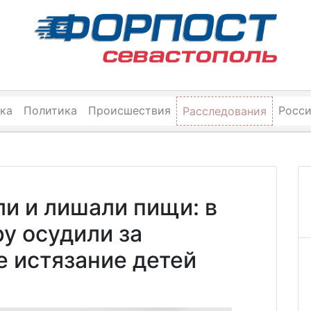
ка
Политика
Происшествия
Росс
Расследования
и и лишали пищи: в
у осудили за
 истязание детей