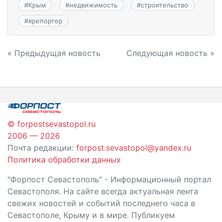
#
Крым
#
недвижимость
#
строительство
#
ярепортер
Навигация
« Предыдущая новость
Следующая новость »
по
записям
© forpostsevastopol.ru
2006 — 2026
Почта редакции:
forpost.sevastopol@yandex.ru
Политика обработки данных
"Форпост Севастополь" - Информационный портал
Севастополя. На сайте всегда актуальная лента
свежих новостей и событий последнего часа в
Севастополе, Крыму и в мире. Публикуем