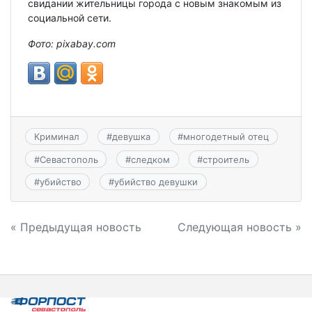
свидании жительницы города с новым знакомым из
социальной сети.
Фото: pixabay.com
Криминал
#
девушка
#
многодетный отец
#
Севастополь
#
следком
#
строитель
#
убийство
#
убийство девушки
Навигация
« Предыдущая новость
Следующая новость »
по
записям