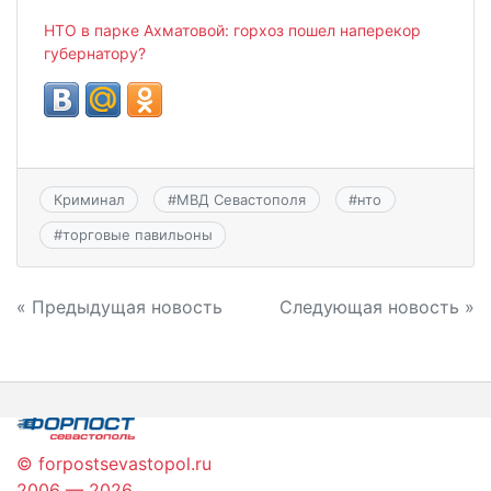
НТО в парке Ахматовой: горхоз пошел наперекор
губернатору?
Криминал
#
МВД Севастополя
#
нто
#
торговые павильоны
Навигация
« Предыдущая новость
Следующая новость »
по
записям
© forpostsevastopol.ru
2006 — 2026