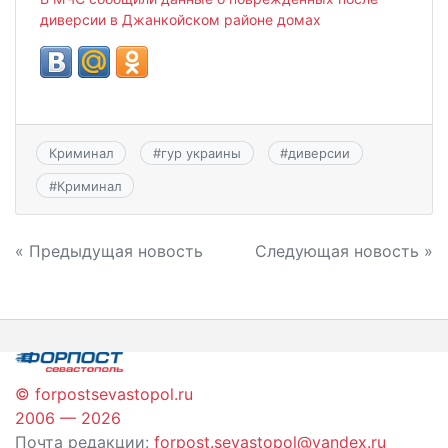
диверсии в Джанкойском районе домах
Криминал
#
гур украины
#
диверсии
#
Криминал
Навигация
« Предыдущая новость
Следующая новость »
по
записям
© forpostsevastopol.ru
2006 — 2026
Почта редакции:
forpost.sevastopol@yandex.ru