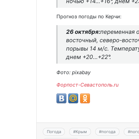
ночью +14…+16°, днем +2
Прогноз погоды по Керчи:
26 октября:
переменная о
восточный, северо-восто
порывы 14 м/с. Температ
днем +20…+22°.
Фото: pixabay
Форпост-Севастополь.ru
Погода
#
Крым
#
погода
#
пог