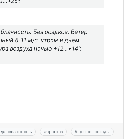
3…+25°.
блачность. Без осадков. Ветер
чный 6-11 м/с, утром и днем
ура воздуха ночью +12…+14°,
ода севастополь
#
прогноз
#
прогноз погоды