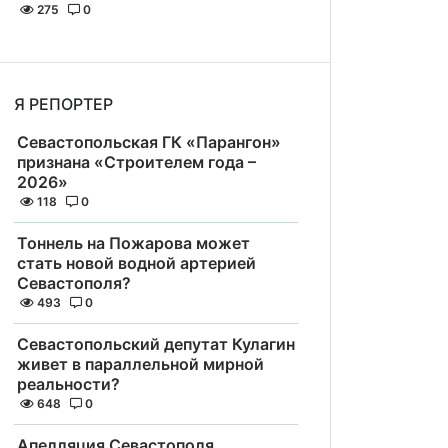
275
0
Я РЕПОРТЕР
Севастопольская ГК «Парангон»
признана «Строителем года –
2026»
118
0
Тоннель на Пожарова может
стать новой водной артерией
Севастополя?
493
0
Севастопольский депутат Кулагин
живет в параллельной мирной
реальности?
648
0
Апелляция Севастополя