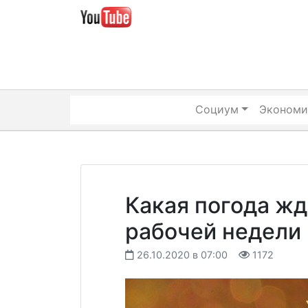
Skip
to
content
Социум
Экономи
Какая погода жд
рабочей недели
26.10.2020 в 07:00
1172