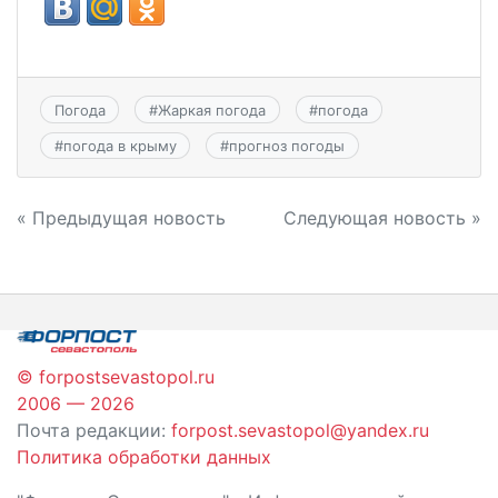
Погода
#
Жаркая погода
#
погода
#
погода в крыму
#
прогноз погоды
Навигация
« Предыдущая новость
Следующая новость »
по
записям
© forpostsevastopol.ru
2006 — 2026
Почта редакции:
forpost.sevastopol@yandex.ru
Политика обработки данных