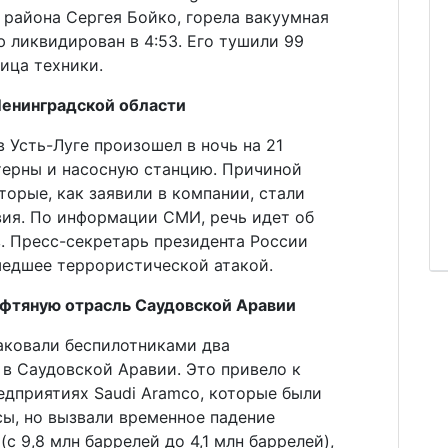
 района Сергея Бойко, горела вакуумная
 ликвидирован в 4:53. Его тушили 99
ница техники.
Ленинградской области
Усть-Луге произошел в ночь на 21
стерны и насосную станцию. Причиной
торые, как заявили в компании, стали
вия. По информации СМИ, речь идет об
. Пресс-секретарь президента России
едшее террористической атакой.
ефтяную отрасль Саудовской Аравии
таковали беспилотниками два
в Саудовской Аравии. Это привело к
едприятиях Saudi Aramco, которые были
сы, но вызвали временное падение
с 9,8 млн баррелей до 4,1 млн баррелей),