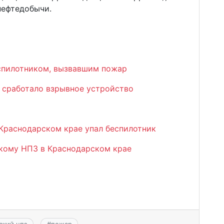
нефтедобычи.
спилотником, вызвавшим пожар
 сработало взрывное устройство
Краснодарском крае упал беспилотник
кому НПЗ в Краснодарском крае
ский нпз
#
пожар