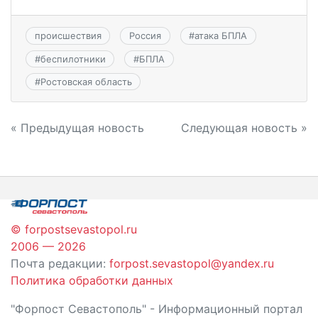
происшествия
Россия
#
атака БПЛА
#
беспилотники
#
БПЛА
#
Ростовская область
Навигация
« Предыдущая новость
Следующая новость »
по
записям
© forpostsevastopol.ru
2006 — 2026
Почта редакции:
forpost.sevastopol@yandex.ru
Политика обработки данных
"Форпост Севастополь" - Информационный портал