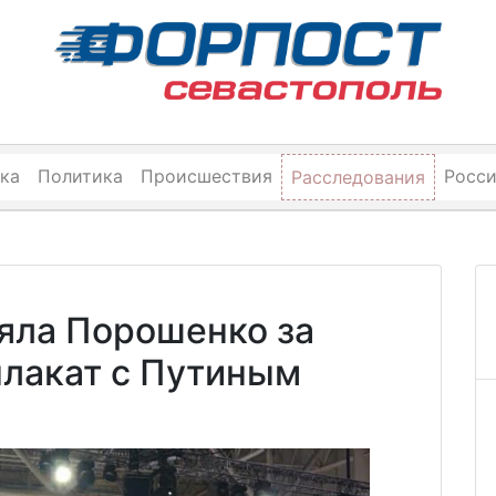
ка
Политика
Происшествия
Росс
Расследования
яла Порошенко за
лакат с Путиным