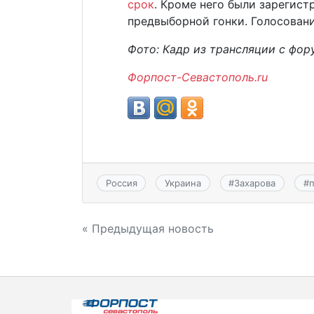
срок
. Кроме него были зарегист
предвыборной гонки. Голосовани
Фото: Кадр из трансляции с фор
Форпост-Севастополь.ru
Россия
Украина
#
Захарова
#
п
Навигация
« Предыдущая новость
по
записям