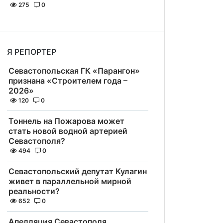
275
0
Я РЕПОРТЕР
Севастопольская ГК «Парангон»
признана «Строителем года –
2026»
120
0
Тоннель на Пожарова может
стать новой водной артерией
Севастополя?
494
0
Севастопольский депутат Кулагин
живет в параллельной мирной
реальности?
652
0
Апелляция Севастополя