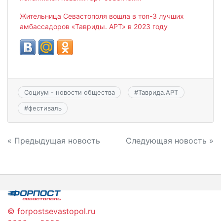
Жительница Севастополя вошла в топ-3 лучших
амбассадоров «Тавриды. АРТ» в 2023 году
Социум - новости общества
#
Таврида.АРТ
#
фестиваль
Навигация
« Предыдущая новость
Следующая новость »
по
записям
© forpostsevastopol.ru