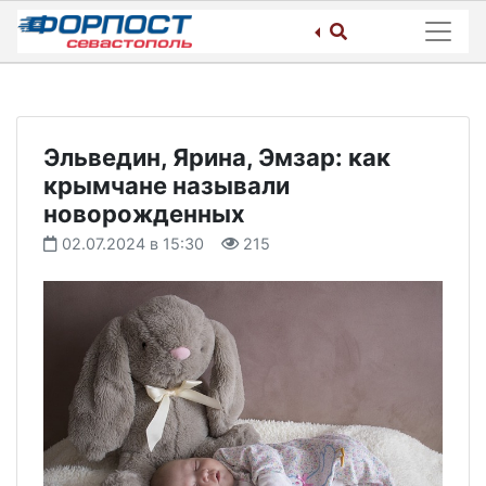
Skip
to
content
Эльведин, Ярина, Эмзар: как
крымчане называли
новорожденных
02.07.2024 в 15:30
215