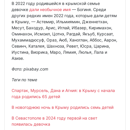
В 2022 году родившейся в крымской семье
девочке
дали необычное имя
— Богиня. Среди
других редких имен 2022 года, которые дали детям
в Крыму, — Астемир, Ильмиямин, Дженнетхан,
Месут, Баходур, Арис, Иглай, Ибазер, Киримахон,
Оминахон, Исмоил, Цотнэ, Рагдай, Якъуб, Курсаат,
Мухаммадюсуф, Ораз, Аюб, Ханоглан, Аббос, Аарон,
Севинч, Каталея, Шахноза, Ревет, Юсра, Царина,
Иустина, Виорика, Маро, Лямия, Люлья, Лала и
Азизе.
Фото: pixabay.com
Теги по теме
Спартак, Мурсель, Дана и Агния: в Крыму с начала
года родились 65 детей
В новогоднюю ночь в Крыму родились семь детей
В Севастополе в 2024 году первой на свет
появилась девочка