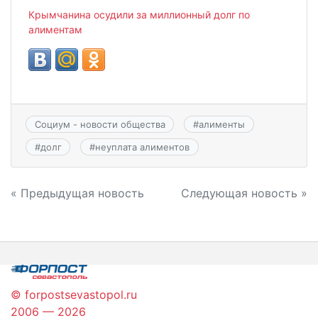
Крымчанина осудили за миллионный долг по
алиментам
Социум - новости общества
#
алименты
#
долг
#
неуплата алиментов
Навигация
« Предыдущая новость
Следующая новость »
по
записям
© forpostsevastopol.ru
2006 — 2026