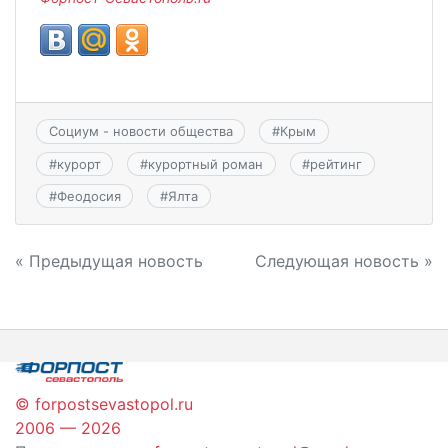
Социум - новости общества
#
Крым
#
курорт
#
курортный роман
#
рейтинг
#
Феодосия
#
Ялта
Навигация
« Предыдущая новость
Следующая новость »
по
записям
© forpostsevastopol.ru
2006 — 2026