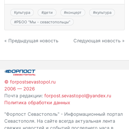
Культура
#
дети
#
концерт
#
культура
#
РБОО "Мы - севастопольцы"
Навигация
« Предыдущая новость
Следующая новость »
по
записям
© forpostsevastopol.ru
2006 — 2026
Почта редакции:
forpost.sevastopol@yandex.ru
Политика обработки данных
"Форпост Севастополь" - Информационный портал
Севастополя. На сайте всегда актуальная лента
свежих новостей и событий последнего часа в