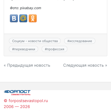
Фото: pixabay.com
Социум - новости общества
#
исследование
#
переводчики
#
профессия
Навигация
« Предыдущая новость
Следующая новость »
по
записям
© forpostsevastopol.ru
2006 — 2026