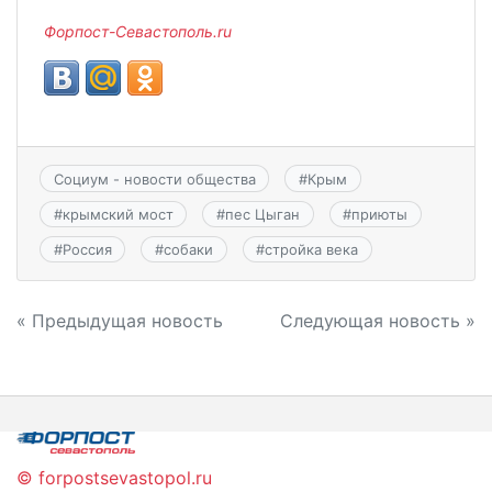
Форпост-Севастополь.ru
Социум - новости общества
#
Крым
#
крымский мост
#
пес Цыган
#
приюты
#
Россия
#
собаки
#
стройка века
Навигация
« Предыдущая новость
Следующая новость »
по
записям
© forpostsevastopol.ru