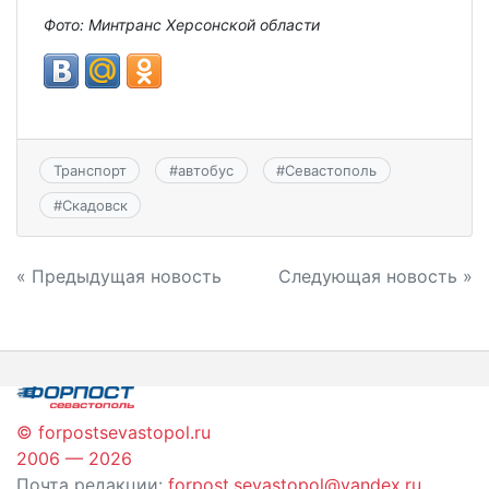
Фото: Минтранс Херсонской области
Транспорт
#
автобус
#
Севастополь
#
Скадовск
Навигация
« Предыдущая новость
Следующая новость »
по
записям
© forpostsevastopol.ru
2006 — 2026
Почта редакции:
forpost.sevastopol@yandex.ru