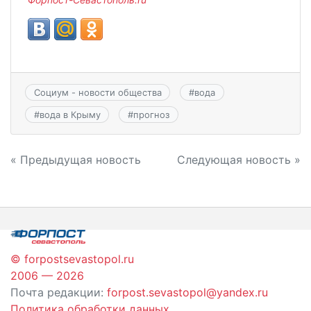
Социум - новости общества
#
вода
#
вода в Крыму
#
прогноз
Навигация
« Предыдущая новость
Следующая новость »
по
записям
© forpostsevastopol.ru
2006 — 2026
Почта редакции:
forpost.sevastopol@yandex.ru
Политика обработки данных