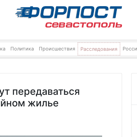
ка
Политика
Происшествия
Росс
Расследования
ут передаваться
ийном жилье