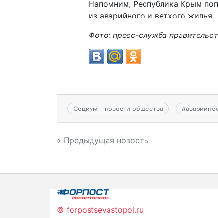
Напомним, Республика Крым поп
из аварийного и ветхого жилья.
Фото: пресс-служба правительс
Социум - новости общества
#
аварийно
Навигация
« Предыдущая новость
по
записям
© forpostsevastopol.ru