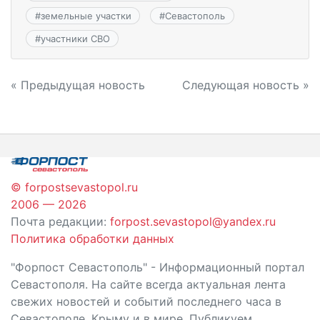
#
земельные участки
#
Севастополь
#
участники СВО
Навигация
« Предыдущая новость
Следующая новость »
по
записям
© forpostsevastopol.ru
2006 — 2026
Почта редакции:
forpost.sevastopol@yandex.ru
Политика обработки данных
"Форпост Севастополь" - Информационный портал
Севастополя. На сайте всегда актуальная лента
свежих новостей и событий последнего часа в
Севастополе, Крыму и в мире. Публикуем