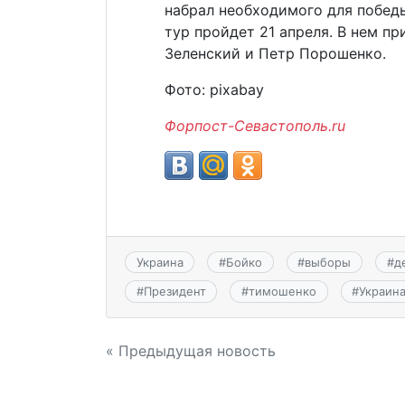
набрал необходимого для победы
тур пройдет 21 апреля. В нем п
Зеленский и Петр Порошенко.
Фото: pixabay
Форпост-Севастополь.ru
Украина
#
Бойко
#
выборы
#
д
#
Президент
#
тимошенко
#
Украин
Навигация
« Предыдущая новость
по