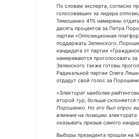
По словам эксперта, согласно п
голосовавших за лидера оппоз
Тимошенко 41% намерены отдать 
десять процентов за Петра Пор
партии «Оппозиционная платфор
поддержать Зеленского, Пороше
кандидата от партии «Гражданс
намереваются проголосовать за 
Зеленского также готовы прого
Радикальной партии Олега Ляшко
отдадут свой голос за Порошен
«Электорат наиболее рейтингов
второй тур, больше склоняется г
Порошенко. Но это был опрос ещ
влияние на позицию электората 
оказывать призыв самого кандид
Выборы президента прошли на Ук