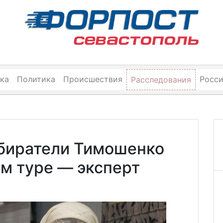
ка
Политика
Происшествия
Росс
Расследования
збиратели Тимошенко
ом туре — эксперт