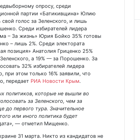
редвыборному опросу, среди
иционной партии «Батикивщина» Юлию
свой голос за Зеленского, и лишь
ошенко. Среди избирателей лидера
ма – За жизнь» Юрия Бойко 35% готовы
нко – лишь 2%. Среди электората
кая позиция» Анатолия Гриценко 25%
Зеленского, а 19% — за Порошенко. За
лосовать 32% избирателей лидера
, при этом только 16% заявили, что
ко, передает
РИА Новости Крым
.
ых политиков, которые не вышли во
олосовать за Зеленского, чем за
е до первого тура. Значительное
того или иного политика будет
ата»,
— отметил Мищенко.
раине 31 марта. Никто из кандидатов не