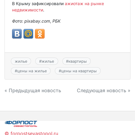
В Крыму зафиксировали
ажиотаж на рынке
недвижимости
.
Фото: pixabay.com
,
РБК
жилье
#
жилье
#
квартиры
#
цены на жилье
#
цены на квартиры
Навигация
« Предыдущая новость
Следующая новость »
по
записям
© forpostsevastopol.ru