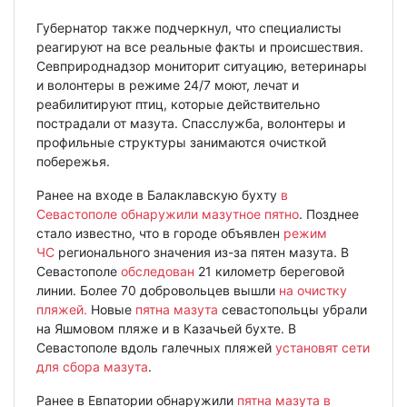
Губернатор также подчеркнул, что специалисты
реагируют на все реальные факты и происшествия.
Севприроднадзор мониторит ситуацию, ветеринары
и волонтеры в режиме 24/7 моют, лечат и
реабилитируют птиц, которые действительно
пострадали от мазута. Спасслужба, волонтеры и
профильные структуры занимаются очисткой
побережья.
Ранее на входе в Балаклавскую бухту
в
Севастополе обнаружили мазутное пятно
. Позднее
стало известно, что в городе объявлен
режим
ЧС
регионального значения из-за пятен мазута. В
Севастополе
обследован
21 километр береговой
линии. Более 70 добровольцев вышли
на очистку
пляжей.
Новые
пятна мазута
севастопольцы убрали
на Яшмовом пляже и в Казачьей бухте. В
Севастополе вдоль галечных пляжей
установят сети
для сбора мазута
.
Ранее в Евпатории обнаружили
пятна мазута в