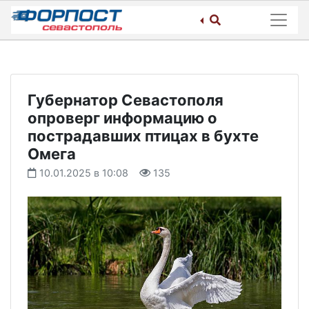
Skip
to
content
Губернатор Севастополя
опроверг информацию о
пострадавших птицах в бухте
Омега
10.01.2025 в 10:08
135