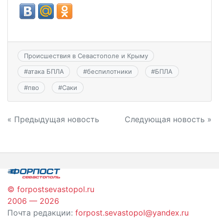
Происшествия в Севастополе и Крыму
#
атака БПЛА
#
беспилотники
#
БПЛА
#
пво
#
Саки
Навигация
« Предыдущая новость
Следующая новость »
по
записям
© forpostsevastopol.ru
2006 — 2026
Почта редакции:
forpost.sevastopol@yandex.ru