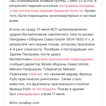
ПВО и мобильные огневые группы. Сбито 33 БПЛА. В
результате падения осколков
пострадала женщина,
у нее осколочные ранения брюшной полости
. Кроме
того, были повреждены многоквартирные и частные
дома.
В ночь на среду 10 июня ВСУ целенаправленно
ударил беспилотником самолетного типа по музею
Панорама «Оборона Севастополя 1854–1855 гг.», в
результате чего возник пожар, которому присвоили
4-й ранг сложности. Погибших и пострадавших нет.
Здание Панорамы после удара
беспилотника
получило критические повреждения
,
сообщил директор Музея обороны Севастополя
Михаил Смородкин. Губернатор Михаил
Развожаев
отметил
, что «великий шедевр Франца
Рубо практически уничтожен». Затем стало
известно, что фрагменты оригинального полотна
Франца Рубо
не пострадали
. Пожар в здании
был
ликвидирован
утром 11 июня.
Фото: pixabay.com