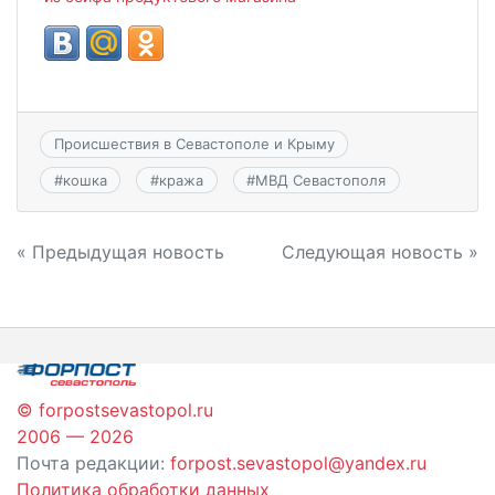
Происшествия в Севастополе и Крыму
#
кошка
#
кража
#
МВД Севастополя
Навигация
« Предыдущая новость
Следующая новость »
по
записям
© forpostsevastopol.ru
2006 — 2026
Почта редакции:
forpost.sevastopol@yandex.ru
Политика обработки данных