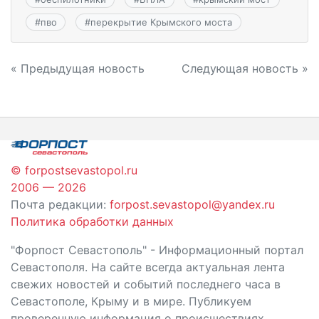
#
пво
#
перекрытие Крымского моста
Навигация
« Предыдущая новость
Следующая новость »
по
записям
© forpostsevastopol.ru
2006 — 2026
Почта редакции:
forpost.sevastopol@yandex.ru
Политика обработки данных
"Форпост Севастополь" - Информационный портал
Севастополя. На сайте всегда актуальная лента
свежих новостей и событий последнего часа в
Севастополе, Крыму и в мире. Публикуем
проверенную информация о происшествиях,