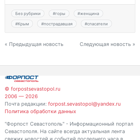
Без рубрики
#
горы
#
женщина
#
Крым
#
пострадавшая
#
спасатели
Навигация
« Предыдущая новость
Следующая новость »
по
записям
© forpostsevastopol.ru
2006 — 2026
Почта редакции:
forpost.sevastopol@yandex.ru
Политика обработки данных
"Форпост Севастополь" - Информационный портал
Севастополя. На сайте всегда актуальная лента
свежих новостей и событий последнего часа в