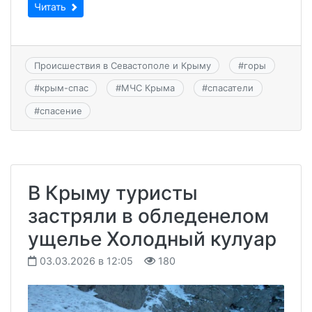
Читать
Происшествия в Севастополе и Крыму
#
горы
#
крым-спас
#
МЧС Крыма
#
спасатели
#
спасение
В Крыму туристы
застряли в обледенелом
ущелье Холодный кулуар
03.03.2026 в 12:05
180