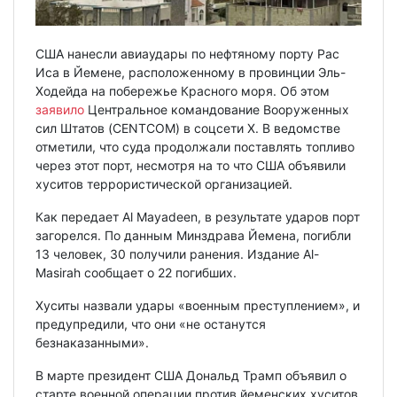
США нанесли авиаудары по нефтяному порту Рас
Иса в Йемене, расположенному в провинции Эль-
Ходейда на побережье Красного моря. Об этом
заявило
Центральное командование Вооруженных
сил Штатов (CENTCOM) в соцсети Х. В ведомстве
отметили, что суда продолжали поставлять топливо
через этот порт, несмотря на то что США объявили
хуситов террористической организацией.
Как передает Al Mayadeen, в результате ударов порт
загорелся. По данным Минздрава Йемена, погибли
13 человек, 30 получили ранения. Издание Al-
Masirah сообщает о 22 погибших.
Хуситы назвали удары «военным преступлением», и
предупредили, что они «не останутся
безнаказанными».
В марте президент США Дональд Трамп объявил о
старте военной операции против йеменских хуситов.