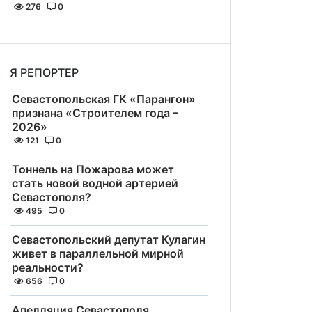
276
0
Я РЕПОРТЕР
Севастопольская ГК «Парангон»
признана «Строителем года –
2026»
121
0
Тоннель на Пожарова может
стать новой водной артерией
Севастополя?
495
0
Севастопольский депутат Кулагин
живет в параллельной мирной
реальности?
656
0
Апелляция Севастополя