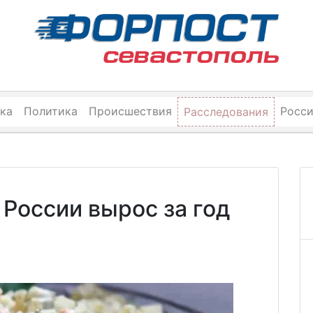
ка
Политика
Происшествия
Росс
Расследования
 России вырос за год