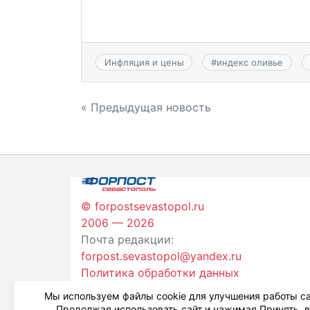
Инфляция и цены
#
индекс оливье
Навигация
« Предыдущая новость
по
записям
© forpostsevastopol.ru
2006 — 2026
Почта редакции:
forpost.sevastopol@yandex.ru
Политика обработки данных
Мы используем файлы cookie для улучшения работы са
Продолжая использовать сайт и нажимая Принять, 