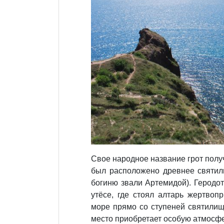
Свое народное название грот получ
был расположено древнее святил
богиню звали Артемидой). Геродот
утёсе, где стоял алтарь жертвоп
море прямо со ступеней святилищ
место приобретает особую атмосфе