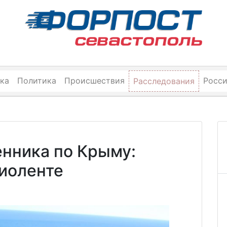
ка
Политика
Происшествия
Росс
Расследования
енника по Крыму:
Фиоленте