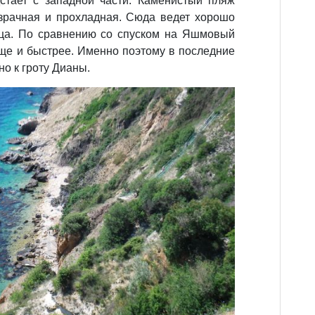
стает с западной части. Каменистый пляж
зрачная и прохладная. Сюда ведет хорошо
ица. По сравнению со спуском на Яшмовый
още и быстрее. Именно поэтому в последние
о к гроту Дианы.