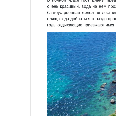
В полной красе грот Дианы пред
очень красивый, вода на нем про
благоустроенная железная лестн
пляж, сюда добраться гораздо пр
годы отдыхающие приезжают именн