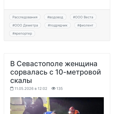
Расследования
#
водовод
#
ООО Веста
#
ООО Деметра
#
подрядчик
#
фиолент
#
ярепортер
В Севастополе женщина
сорвалась с 10-метровой
скалы
11.05.2026 в 12:02
135