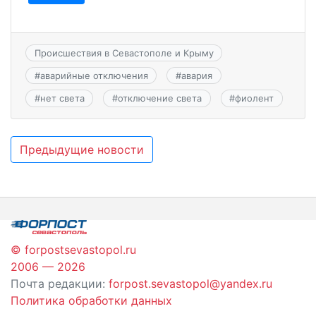
Происшествия в Севастополе и Крыму
#
аварийные отключения
#
авария
#
нет света
#
отключение света
#
фиолент
Навигация
Предыдущие новости
по
записям
© forpostsevastopol.ru
2006 — 2026
Почта редакции:
forpost.sevastopol@yandex.ru
Политика обработки данных