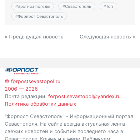
#
прогноз погоды
#
Севастополь
#
Топ
#
Форпост Севастополь
Навигация
« Предыдущая новость
Следующая новость »
по
записям
© forpostsevastopol.ru
2006 — 2026
Почта редакции:
forpost.sevastopol@yandex.ru
Политика обработки данных
"Форпост Севастополь" - Информационный портал
Севастополя. На сайте всегда актуальная лента
свежих новостей и событий последнего часа в
Севастополе, Крыму и в мире. Публикуем