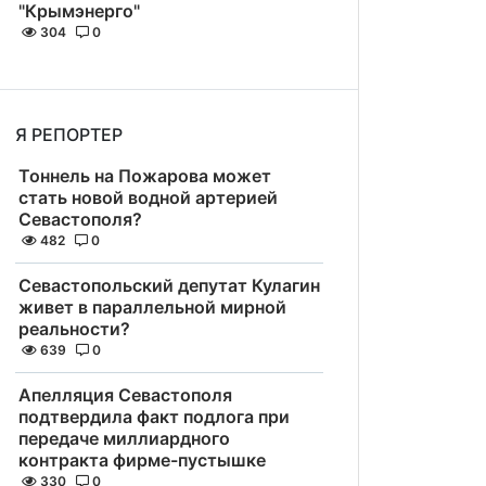
"Крымэнерго"
304
0
Я РЕПОРТЕР
Тоннель на Пожарова может
стать новой водной артерией
Севастополя?
482
0
Севастопольский депутат Кулагин
живет в параллельной мирной
реальности?
639
0
Апелляция Севастополя
подтвердила факт подлога при
передаче миллиардного
контракта фирме-пустышке
330
0