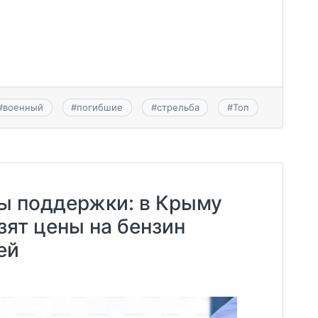
#
военный
#
погибшие
#
стрельба
#
Топ
ы поддержки: в Крыму
зят цены на бензин
ей