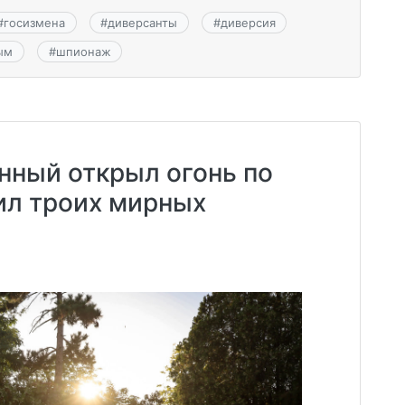
#
госизмена
#
диверсанты
#
диверсия
ым
#
шпионаж
нный открыл огонь по
ил троих мирных