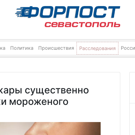
ка
Политика
Происшествия
Росс
Расследования
 жары существенно
и мороженого