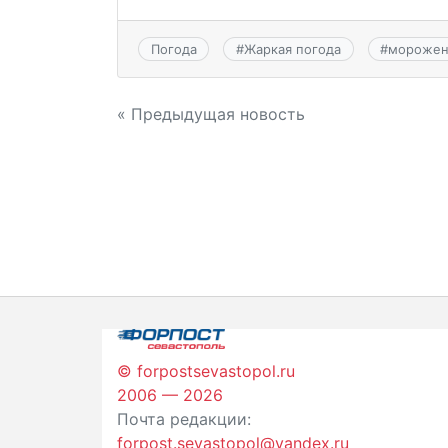
Погода
#
Жаркая погода
#
мороже
Навигация
« Предыдущая новость
по
записям
© forpostsevastopol.ru
2006 — 2026
Почта редакции:
forpost.sevastopol@yandex.ru