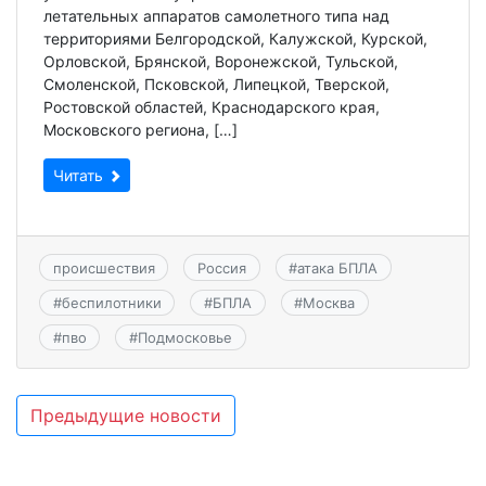
летательных аппаратов самолетного типа над
территориями Белгородской, Калужской, Курской,
Орловской, Брянской, Воронежской, Тульской,
Смоленской, Псковской, Липецкой, Тверской,
Ростовской областей, Краснодарского края,
Московского региона, […]
Читать
происшествия
Россия
#
атака БПЛА
#
беспилотники
#
БПЛА
#
Москва
#
пво
#
Подмосковье
Навигация
Предыдущие новости
по