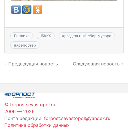
Реплика
#
ЖКХ
#
раздельный сбор мусора
#
ярепортер
Навигация
« Предыдущая новость
Следующая новость »
по
записям
© forpostsevastopol.ru
2006 — 2026
Почта редакции:
forpost.sevastopol@yandex.ru
Политика обработки данных