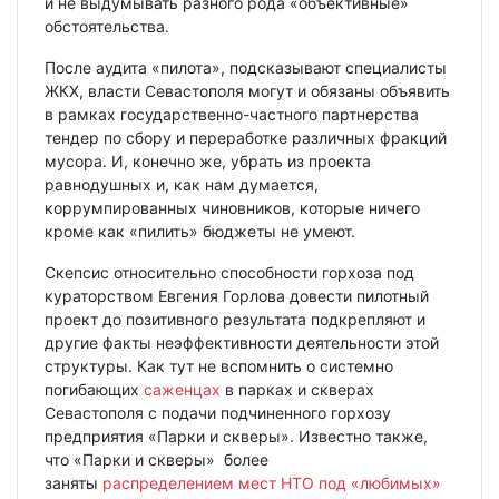
и не выдумывать разного рода «объективные»
обстоятельства.
После аудита «пилота», подсказывают специалисты
ЖКХ, власти Севастополя могут и обязаны объявить
в рамках государственно-частного партнерства
тендер по сбору и переработке различных фракций
мусора. И, конечно же, убрать из проекта
равнодушных и, как нам думается,
коррумпированных чиновников, которые ничего
кроме как «пилить» бюджеты не умеют.
Скепсис относительно способности горхоза под
кураторством Евгения Горлова довести пилотный
проект до позитивного результата подкрепляют и
другие факты неэффективности деятельности этой
структуры. Как тут не вспомнить о системно
погибающих
саженцах
в парках и скверах
Севастополя с подачи подчиненного горхозу
предприятия «Парки и скверы». Известно также,
что «Парки и скверы» более
заняты
распределением мест НТО под «любимых»