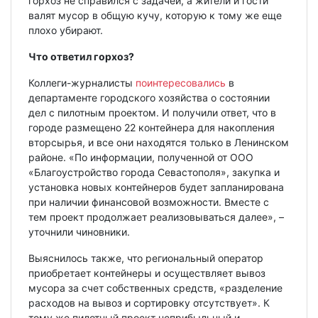
горхоз не справился с задачей, а жители и гости
валят мусор в общую кучу, которую к тому же еще
плохо убирают.
Что ответил горхоз?
Коллеги-журналисты
поинтересовались
в
департаменте городского хозяйства о состоянии
дел с пилотным проектом. И получили ответ, что в
городе размещено 22 контейнера для накопления
вторсырья, и все они находятся только в Ленинском
районе. «По информации, полученной от ООО
«Благоустройство города Севастополя», закупка и
установка новых контейнеров будет запланирована
при наличии финансовой возможности. Вместе с
тем проект продолжает реализовываться далее», –
уточнили чиновники.
Выяснилось также, что региональный оператор
приобретает контейнеры и осуществляет вывоз
мусора за счет собственных средств, «разделение
расходов на вывоз и сортировку отсутствует». К
тому же пилотный проект неприбыльный и