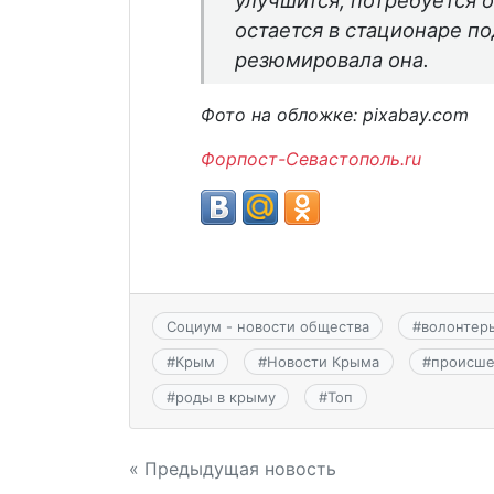
улучшится, потребуется 
остается в стационаре п
резюмировала она.
Фото на обложке: pixabay.com
Форпост-Севастополь.ru
Социум - новости общества
#
волонтер
#
Крым
#
Новости Крыма
#
происше
#
роды в крыму
#
Топ
Навигация
« Предыдущая новость