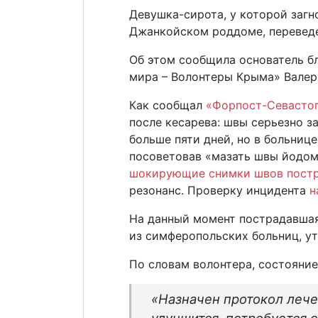
Девушка-сирота, у которой загн
Джанкойском роддоме, переведе
Об этом сообщила основатель б
мира – Волонтеры Крыма» Валер
Как сообщал
«Форпост-Севасто
после кесарева: швы серьезно з
больше пяти дней, но в больнице
посоветовав «мазать швы йодом
шокирующие снимки швов пост
резонанс. Проверку инцидента
н
На данный момент пострадавшая
из симферопольских больниц, у
По словам волонтера, состояни
«Назначен протокол лече