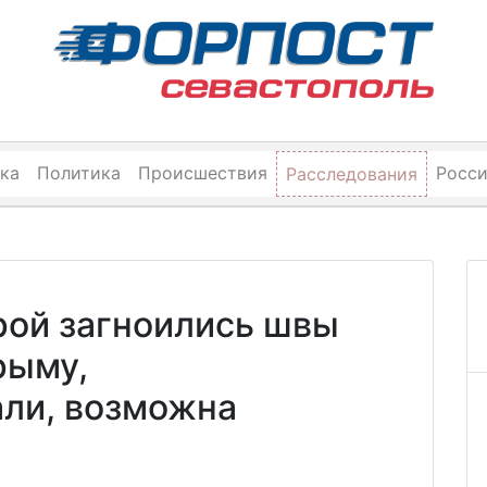
ка
Политика
Происшествия
Росс
Расследования
рой загноились швы
рыму,
али, возможна