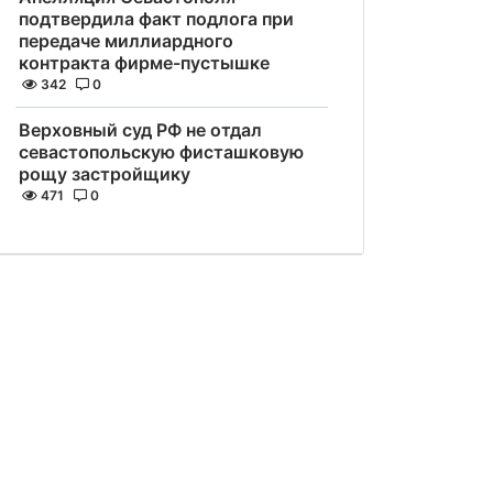
подтвердила факт подлога при
передаче миллиардного
контракта фирме-пустышке
342
0
Верховный суд РФ не отдал
севастопольскую фисташковую
рощу застройщику
471
0