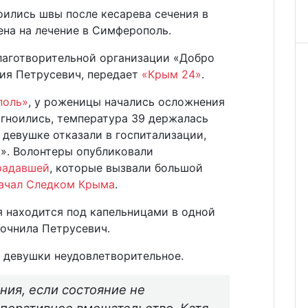
оились швы после кесарева сечения в
на на лечение в Симферополь.
лаготворительной организации «Добро
ия Петрусевич, передает
«Крым 24»
.
поль»
, у роженицы начались осложнения
агноились, температура 39 держалась
 девушке отказали в госпитализации,
». Волонтеры опубликовали
радавшей
, которые вызвали большой
ачал Следком Крыма
.
 находится под капельницами в одной
точнила Петрусевич.
е девушки неудовлетворительное.
ния, если состояние не