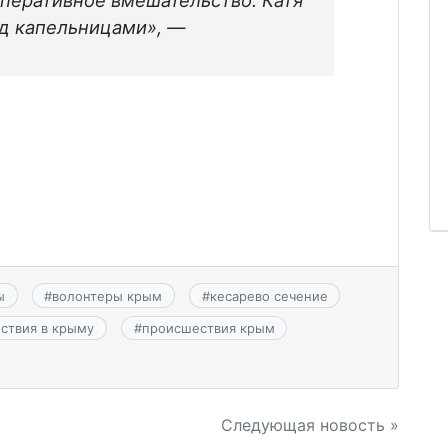
оперативное вмешательство. Катя
од капельницами», —
ы
#
волонтеры крым
#
кесарево сечение
ствия в крыму
#
происшествия крым
Следующая новость »