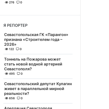
276
0
Я РЕПОРТЕР
Севастопольская ГК «Парангон»
признана «Строителем года –
2026»
122
0
Тоннель на Пожарова может
стать новой водной артерией
Севастополя?
495
0
Севастопольский депутат Кулагин
живет в параллельной мирной
реальности?
656
0
Апелляция Севастополя