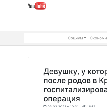
Skip
to
content
Социум
Экономи
Девушку, у кото
после родов в К
госпитализиров
операция
03.03.2021 в 10:31
1842