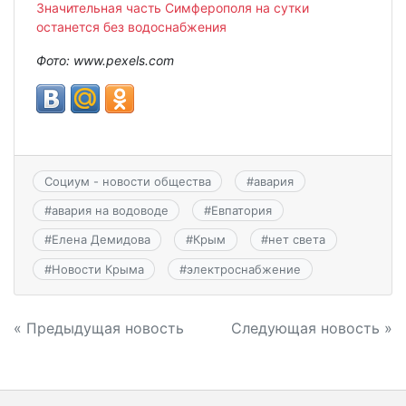
Значительная часть Симферополя на сутки
останется без водоснабжения
Фото: www.pexels.com
Социум - новости общества
#
авария
#
авария на водоводе
#
Евпатория
#
Елена Демидова
#
Крым
#
нет света
#
Новости Крыма
#
электроснабжение
Навигация
« Предыдущая новость
Следующая новость »
по
записям