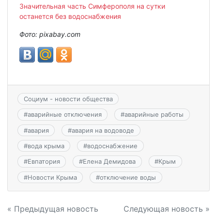
Значительная часть Симферополя на сутки
останется без водоснабжения
Фото: pixabay.com
Социум - новости общества
#
аварийные отключения
#
аварийные работы
#
авария
#
авария на водоводе
#
вода крыма
#
водоснабжение
#
Евпатория
#
Елена Демидова
#
Крым
#
Новости Крыма
#
отключение воды
Навигация
« Предыдущая новость
Следующая новость »