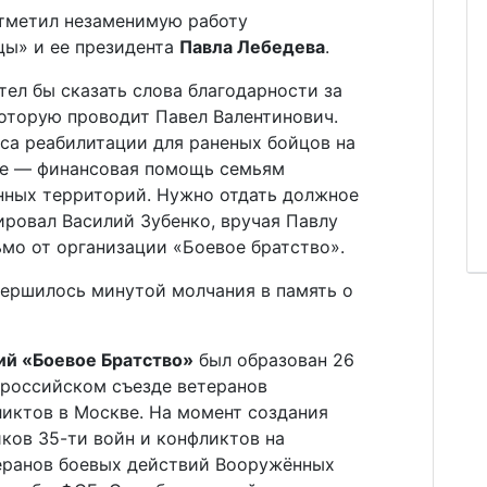
тметил незаменимую работу
цы» и ее президента
Павла Лебедева
.
тел бы сказать слова благодарности за
которую проводит Павел Валентинович.
рса реабилитации для раненых бойцов на
ое — финансовая помощь семьям
ных территорий. Нужно отдать должное
ировал Василий Зубенко, вручая Павлу
ьмо от организации «Боевое братство».
ершилось минутой молчания в память о
й «Боевое Братство»
был образован 26
ероссийском съезде ветеранов
ликтов в Москве. На момент создания
ков 35-ти войн и конфликтов на
теранов боевых действий Вооружённых