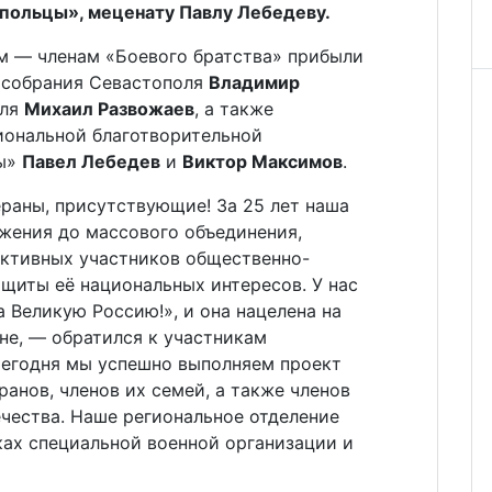
польцы», меценату Павлу Лебедеву.
м — членам «Боевого братства» прибыли
 собрания Севастополя
Владимир
оля
Михаил Развожаев
, а также
иональной благотворительной
цы»
Павел Лебедев
и
Виктор Максимов
.
раны, присутствующие! За 25 лет наша
ижения до массового объединения,
активных участников общественно-
щиты её национальных интересов. У нас
 Великую Россию!», и она нацелена на
ане, — обратился к участникам
 Сегодня мы успешно выполняем проект
анов, членов их семей, а также членов
чества. Наше региональное отделение
иках специальной военной организации и