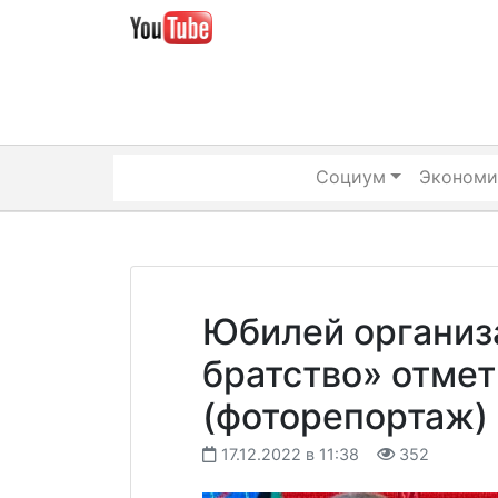
Skip
to
content
Социум
Экономи
Юбилей организ
братство» отмет
(фоторепортаж)
17.12.2022 в 11:38
352