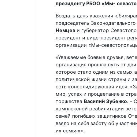
президенту РБОО «Мы- севасто
Воздать дань уважения юбиляра
председатель Законодательного
Немцев
и губернатор Севастоп
президент и вице-президент рег
организации «Мы-севастополь
«Уважаемые боевые друзья, вете
организация прошла путь от дв
которое стало одним из самых 
политической жизни страны и за
есть консолидирующая идея: «За
мир, успех и процветание в стр
торжества
Василий Зубенко
. –
комплексной реабилитации ветер
семей погибших защитников Оте
взяло на себя заботу об участн
их семьях».