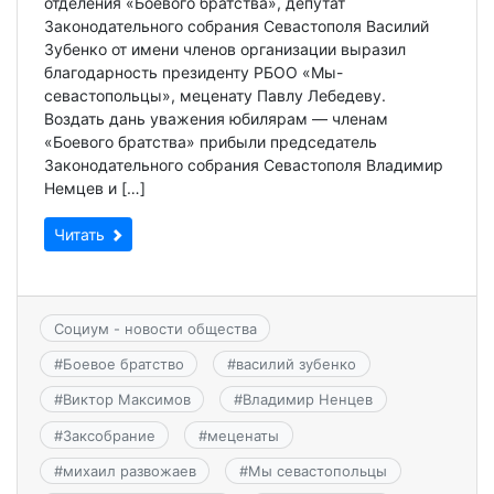
отделения «Боевого братства», депутат
Законодательного собрания Севастополя Василий
Зубенко от имени членов организации выразил
благодарность президенту РБОО «Мы-
севастопольцы», меценату Павлу Лебедеву.
Воздать дань уважения юбилярам — членам
«Боевого братства» прибыли председатель
Законодательного собрания Севастополя Владимир
Немцев и […]
Читать
Социум - новости общества
#
Боевое братство
#
василий зубенко
#
Виктор Максимов
#
Владимир Ненцев
#
Заксобрание
#
меценаты
#
михаил развожаев
#
Мы севастопольцы