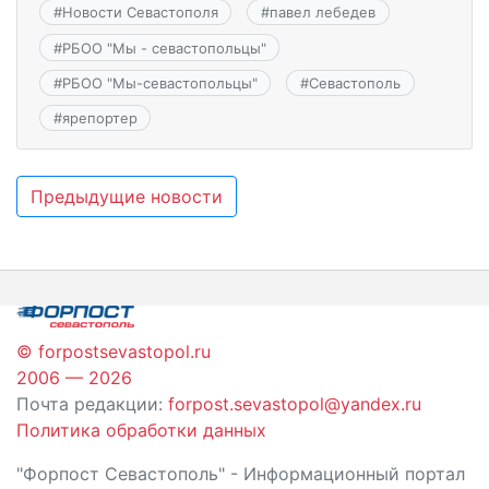
#
Новости Севастополя
#
павел лебедев
#
РБОО "Мы - севастопольцы"
#
РБОО "Мы-севастопольцы"
#
Севастополь
#
ярепортер
Навигация
Предыдущие новости
по
записям
© forpostsevastopol.ru
2006 — 2026
Почта редакции:
forpost.sevastopol@yandex.ru
Политика обработки данных
"Форпост Севастополь" - Информационный портал