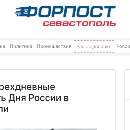
ка
Политика
Происшествия
Росс
Расследования
трехдневные
ь Дня России в
ли