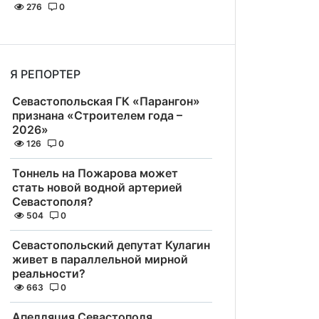
276
0
Я РЕПОРТЕР
Севастопольская ГК «Парангон»
признана «Строителем года –
2026»
126
0
Тоннель на Пожарова может
стать новой водной артерией
Севастополя?
504
0
Севастопольский депутат Кулагин
живет в параллельной мирной
реальности?
663
0
Апелляция Севастополя