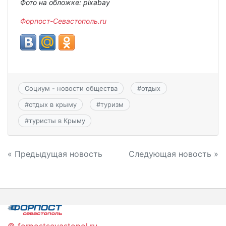
Фото на обложке: pixabay
Форпост-Севастополь.ru
Социум - новости общества
#
отдых
#
отдых в крыму
#
туризм
#
туристы в Крыму
Навигация
« Предыдущая новость
Следующая новость »
по
записям
© forpostsevastopol.ru